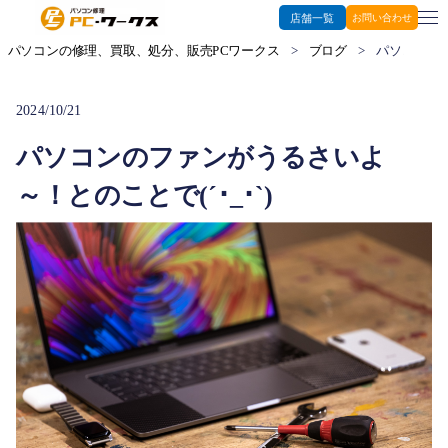
店舗一覧
お問い合わせ
パソコンの修理、買取、処分、販売PCワークス
>
ブログ
>
パソコンのフ
2024/10/21
パソコンのファンがうるさいよ
～！とのことで(´･_･`)