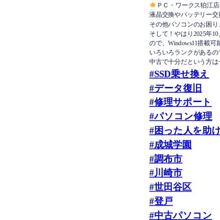
ＰＣ・ワークス狛江店
液晶交換やバッテリー交
その他パソコンのお困り
そして！やはり2025年1
ので、Windows11
いろいろランクがあるの
中古で十分だという方はぜ
#SSD乗せ換え
#データ復旧
#修理サポート
#パソコン修理
#困った人を助
#成城学園
#調布市
#川崎市
#世田谷区
#登戸
#中古パソコン