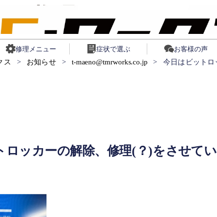
修理メニュー
症状で選ぶ
お客様の声
クス
>
お知らせ
>
t-maeno@tmrworks.co.jp
>
今日はビットロ
トロッカーの解除、修理(？)をさせて