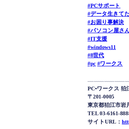
#PCサポート
#データ生きて
#お困り事解決
#パソコン屋さ
#IT支援
#windows11
#8世代
#pc
#ワークス
~~~~~~~~~~~~~~~~~~~
PC•ワークス 狛
〒201-0005
東京都狛江市岩戸
TEL 03-6161-888
サイトURL：
ht