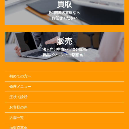
買取
PC関連の買取なら
お任せください
販売
法人向け中古パソコン販売
新品パソコンの半額相当！
初めての方へ
修理メニュー
症状で診断
お客様の声
店舗一覧
加盟店募集