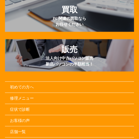
買取
PC関連の買取なら
お任せください
販売
法人向け中古パソコン販売
新品パソコンの半額相当！
初めての方へ
修理メニュー
症状で診断
お客様の声
店舗一覧